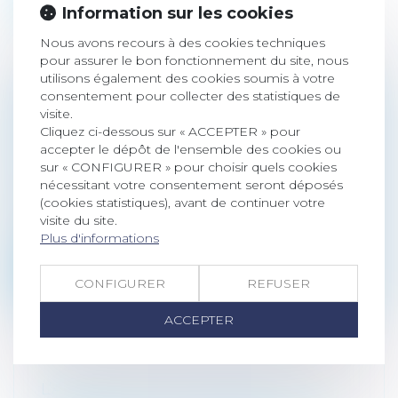
Information sur les cookies
Nous avons recours à des cookies techniques
pour assurer le bon fonctionnement du site, nous
utilisons également des cookies soumis à votre
consentement pour collecter des statistiques de
ASSURANCE-VIE ET AIDES SOCIALES
visite.
Cliquez ci-dessous sur « ACCEPTER » pour
RÉCUPÉRABLES SUR LA SUCCESSION
accepter le dépôt de l'ensemble des cookies ou
Droit de la famille, des personnes et de
sur « CONFIGURER » pour choisir quels cookies
leur patrimoine
/
Patrimoine et
nécessitant votre consentement seront déposés
succession
(cookies statistiques), avant de continuer votre
Dans cette affaire, le défunt avait de son
visite du site.
vivant souscrit un contrat d’assur...
Plus d'informations
Lire la suite
CONFIGURER
REFUSER
ACCEPTER
L’ACHETEUR DOIT PROUVER LA