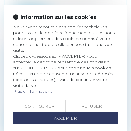
le Conseil national des barreaux (...
Information sur les cookies
Lire la suite
Nous avons recours à des cookies techniques
pour assurer le bon fonctionnement du site, nous
utilisons également des cookies soumis à votre
consentement pour collecter des statistiques de
visite.
L’EFFET PAPILLON DE LA CENSURE
Cliquez ci-dessous sur « ACCEPTER » pour
accepter le dépôt de l'ensemble des cookies ou
CONSTITUTIONNELLE DE
sur « CONFIGURER » pour choisir quels cookies
L’INCAPACITÉ DE RECEVOIR DES
nécessitant votre consentement seront déposés
AUXILIAIRES DE VIE
(cookies statistiques), avant de continuer votre
Droit de la famille, des personnes et de
visite du site.
Plus d'informations
leur patrimoine
/
Patrimoine et
succession
Le Conseil constitutionnel a été saisi
CONFIGURER
REFUSER
d’une question prioritaire de constitu...
ACCEPTER
Lire la suite