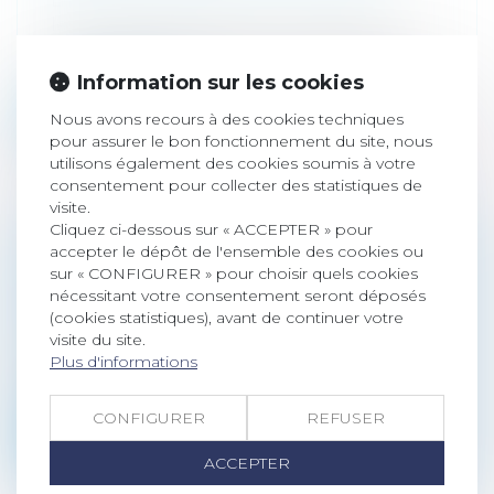
Droit de la famille, des personnes et de
leur patrimoine
En matière de protection juridique des
majeurs, les articles 449 et 450 du Co...
Information sur les cookies
Lire la suite
Nous avons recours à des cookies techniques
pour assurer le bon fonctionnement du site, nous
utilisons également des cookies soumis à votre
consentement pour collecter des statistiques de
visite.
Cliquez ci-dessous sur « ACCEPTER » pour
accepter le dépôt de l'ensemble des cookies ou
PAS DE DROIT DE PRÉEMPTION EN
sur « CONFIGURER » pour choisir quels cookies
CAS DE CESSION GLOBALE DE
nécessitant votre consentement seront déposés
L’IMMEUBLE !
(cookies statistiques), avant de continuer votre
visite du site.
Droit commercial
/
Baux commerciaux
Plus d'informations
En cas de vente, le propriétaire est tenu,
dans certains cas, d’informer son...
CONFIGURER
REFUSER
Lire la suite
ACCEPTER