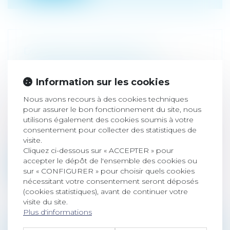
DROITS DE SUCCESSION: LES
AVANTAGES FISCAUX DE
L'ASSURANCE-VIE EN DANGER ?
Information sur les cookies
Droit de la famille, des personnes et de
Nous avons recours à des cookies techniques
leur patrimoine
/
Patrimoine et
pour assurer le bon fonctionnement du site, nous
succession
utilisons également des cookies soumis à votre
La commission des Finances de
consentement pour collecter des statistiques de
l'Assemblée nationale a adopté ce jeudi 17
visite.
octo...
Cliquez ci-dessous sur « ACCEPTER » pour
accepter le dépôt de l'ensemble des cookies ou
Lire la suite
sur « CONFIGURER » pour choisir quels cookies
nécessitant votre consentement seront déposés
(cookies statistiques), avant de continuer votre
visite du site.
Plus d'informations