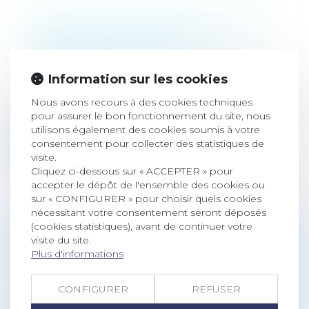
NULLITÉS DE PROCÉDURE : LA COUR
DE CASSATION EXIGE UNE
DÉSIGNATION PRÉCISE DES ACTES
CONTESTÉS
Information sur les cookies
Droit pénal
/
Procédure pénale
Nous avons recours à des cookies techniques
La Cour de cassation rappelle qu’une
pour assurer le bon fonctionnement du site, nous
partie qui sollicite l’annulation d’acte...
utilisons également des cookies soumis à votre
consentement pour collecter des statistiques de
Lire la suite
visite.
Cliquez ci-dessous sur « ACCEPTER » pour
accepter le dépôt de l'ensemble des cookies ou
sur « CONFIGURER » pour choisir quels cookies
nécessitant votre consentement seront déposés
(cookies statistiques), avant de continuer votre
LA RECONNAISSANCE DU PRÉJUDICE
visite du site.
PSYCHIQUE DES VICTIMES DE VIOLS
Plus d'informations
COMME DOMMAGE CORPOREL
Droit des dommages corporels
/
CONFIGURER
REFUSER
Infraction