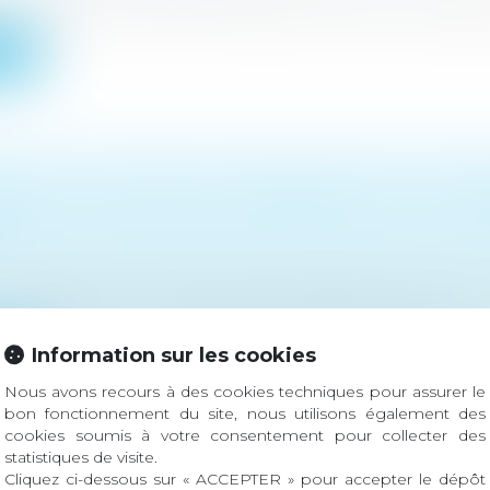
 la fin de non-recevoir tirée de la forclusion invoquée p
ite
TION DU COUPLE HOMOSEXUEL ET INT
a famille, des personnes et de leur patrimoine
 séparation d'un couple d'homosexuelles, celle qui
Information sur les cookies
ite
Nous avons recours à des cookies techniques pour assurer le
bon fonctionnement du site, nous utilisons également des
cookies soumis à votre consentement pour collecter des
statistiques de visite.
Cliquez ci-dessous sur « ACCEPTER » pour accepter le dépôt