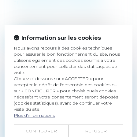
JUGÉE INCONSTITUTIONNELLE
Droit de la famille, des personnes et de
leur patrimoine
/
Divorce et séparation
La réforme de la justice prévoyait de
confier aux Caisses d'allocation famili...
Information sur les cookies
Lire la suite
Nous avons recours à des cookies techniques
pour assurer le bon fonctionnement du site, nous
utilisons également des cookies soumis à votre
consentement pour collecter des statistiques de
visite.
Cliquez ci-dessous sur « ACCEPTER » pour
LA LOI SUR LES VIOLENCES
accepter le dépôt de l'ensemble des cookies ou
ÉDUCATIVES ORDINAIRES ADOPTÉE
sur « CONFIGURER » pour choisir quels cookies
nécessitant votre consentement seront déposés
EN PREMIÈRE LECTURE AU SÉNAT
(cookies statistiques), avant de continuer votre
Droit pénal
/
Procédure pénale
visite du site.
La proposition de loi vise à inscrire dans le
Plus d'informations
code civil le principe selon le...
CONFIGURER
REFUSER
Lire la suite