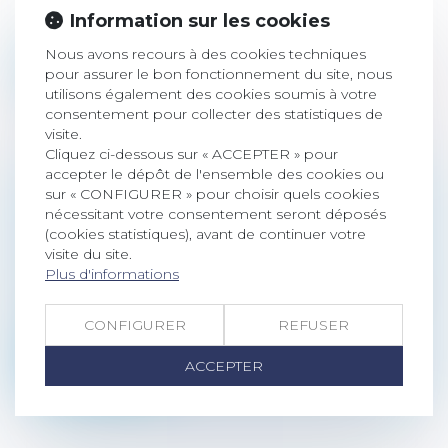
En application de l’article 371-2 du Code
Information sur les cookies
civil, « chacun des parents contrib...
Nous avons recours à des cookies techniques
Lire la suite
pour assurer le bon fonctionnement du site, nous
utilisons également des cookies soumis à votre
consentement pour collecter des statistiques de
visite.
Cliquez ci-dessous sur « ACCEPTER » pour
accepter le dépôt de l'ensemble des cookies ou
sur « CONFIGURER » pour choisir quels cookies
MANQUEMENT À L'OBLIGATION DE
nécessitant votre consentement seront déposés
DÉLIVRANCE CONFORME POUR UN
(cookies statistiques), avant de continuer votre
CHEMIN D'ACCÈS NON AMÉNAGEABLE
visite du site.
Plus d'informations
Droit immobilier
/
Droit de la propriété
Dans un arrêt du 5 décembre 2024, la Cour
de cassation a confirmé la décision...
CONFIGURER
REFUSER
Lire la suite
ACCEPTER