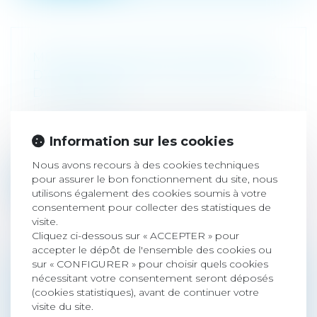
MÊME LES QUESTIONS FINANCIÈRES
D’AVANT-MARIAGE SE RÈGLENT LORS
DU DIVORCE
Droit de la famille, des personnes et de
leur patrimoine
/
Divorce et séparation
Information sur les cookies
Selon un arrêt de la Cour de Cassation, un
époux peut demander au juge moment...
Nous avons recours à des cookies techniques
pour assurer le bon fonctionnement du site, nous
Lire la suite
utilisons également des cookies soumis à votre
consentement pour collecter des statistiques de
visite.
Cliquez ci-dessous sur « ACCEPTER » pour
accepter le dépôt de l'ensemble des cookies ou
sur « CONFIGURER » pour choisir quels cookies
MAÎTRE ELSA LAURENS À LA COUR
nécessitant votre consentement seront déposés
(cookies statistiques), avant de continuer votre
D'ASSISES DE L'AUDE LE 7 JUILLET
visite du site.
DERNIER - L'INDÉPENDANT