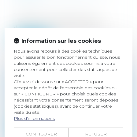
Droit de la famille, des personnes et de
leur patrimoine
/
Patrimoine et
succession
L’arrêt du 12 juillet 2023 fait figure
d’illustration récente de la volonté d...
Lire la suite
Information sur les cookies
Nous avons recours à des cookies techniques
pour assurer le bon fonctionnement du site, nous
utilisons également des cookies soumis à votre
consentement pour collecter des statistiques de
visite.
OCCUPATION ILLICITE : LA
Cliquez ci-dessous sur « ACCEPTER » pour
PROTECTION DES PROPRIÉTAIRES
accepter le dépôt de l'ensemble des cookies ou
sur « CONFIGURER » pour choisir quels cookies
EST RENFORCÉE
nécessitant votre consentement seront déposés
Droit immobilier
/
Baux d'habitation
(cookies statistiques), avant de continuer votre
La loi visant à protéger les logements
visite du site.
contre l’occupation illicite a été pro...
Plus d'informations
Lire la suite
CONFIGURER
REFUSER