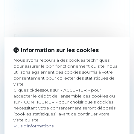
OPTIMISATION DU PATRIMOINE ET
ABUS DE DROIT ?
Droit de la famille, des personnes et de
leur patrimoine
/
Patrimoine et
succession
Peut-on encore optimiser la gestion de
son patrimoine sans tomber sous le cou...
Information sur les cookies
Lire la suite
Nous avons recours à des cookies techniques
pour assurer le bon fonctionnement du site, nous
utilisons également des cookies soumis à votre
consentement pour collecter des statistiques de
visite.
Cliquez ci-dessous sur « ACCEPTER » pour
L'IMMEUBLE ÉDIFIÉ SUR UNE
accepter le dépôt de l'ensemble des cookies ou
PARCELLE COMMUNE JOUXTANT UN
sur « CONFIGURER » pour choisir quels cookies
nécessitant votre consentement seront déposés
TERRAIN PROPRE EST-IL UN BIEN
(cookies statistiques), avant de continuer votre
PROPRE?
visite du site.
Droit de la famille, des personnes et de
Plus d'informations
leur patrimoine
/
Couples et régime