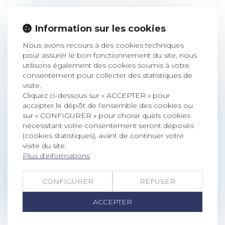
d’entreprise
D’ici 2030, plus de 370 000 entreprises
Information sur les cookies
pourraient être transmises en France....
Nous avons recours à des cookies techniques
Lire la suite
pour assurer le bon fonctionnement du site, nous
utilisons également des cookies soumis à votre
consentement pour collecter des statistiques de
visite.
Cliquez ci-dessous sur « ACCEPTER » pour
accepter le dépôt de l'ensemble des cookies ou
AVIS RELATIF À LA SURPOPULATION
sur « CONFIGURER » pour choisir quels cookies
nécessitant votre consentement seront déposés
CARCÉRALE
(cookies statistiques), avant de continuer votre
Droit pénal
visite du site.
Au Journal officiel du 2 juillet 2026, le
Plus d'informations
Contrôleur général a publié un avis...
CONFIGURER
REFUSER
Lire la suite
ACCEPTER