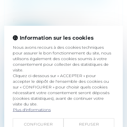
POUR AVOIR VIOLÉ SA COMPAGNE À
SIGEAN
ACTUALITÉS DU CABINET
Retour sur le verdict du procès
de Jonathan C. C.
Information sur les cookies
Lire la suite
Nous avons recours à des cookies techniques
pour assurer le bon fonctionnement du site, nous
utilisons également des cookies soumis à votre
consentement pour collecter des statistiques de
visite.
EXCEPTION DE NULLITÉ DE LA
Cliquez ci-dessous sur « ACCEPTER » pour
accepter le dépôt de l'ensemble des cookies ou
PERQUISITION
sur « CONFIGURER » pour choisir quels cookies
Droit pénal
/
Procédure pénale
nécessitant votre consentement seront déposés
La cour d'appel de Montpellier avait
(cookies statistiques), avant de continuer votre
condamné un individu à 7 ans
visite du site.
d’emprisonn...
Plus d'informations
Lire la suite
CONFIGURER
REFUSER