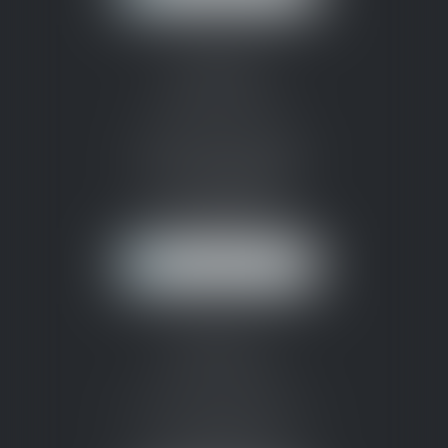
CABINET
PERMANENT
37 bd Jean Jaurès
11000 CARCASSONNE
Tél :
04 68 25 53 42
carcassonne@ssl-
avocats.fr
NOUS LOCALISER
BUREAU
SECONDAIRE
33 avenue de Narbonne
11130 SIGEAN