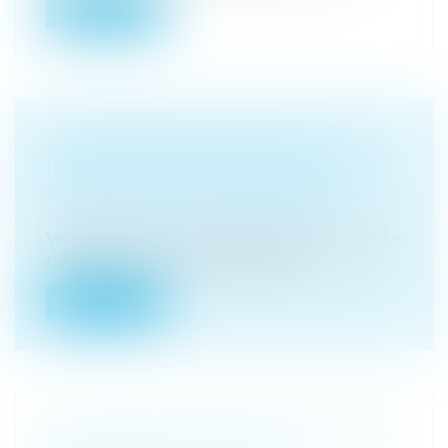
Lire la suite
ÉLARGISSEMENT DES VOIES DE
RECOURS EN MATIÈRE D'EXÉCUTION
DE LA DÉTENTION PROVISOIRE
Droit pénal
/
Procédure pénale
Vendredi, le Conseil constitutionnel a, une
nouvelle fois, censuré l’absence...
Lire la suite
QUE SONT LES DROITS DE MUTATION