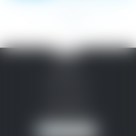
<<
<
...
364
365
366
367
368
369
370
...
>
>>
CABINET
PERMANENT
(SIÈGE SOCIAL)
25 rue Mosaïque
11100 NARBONNE
Tél :
04 68 41 40 00
narbonne@ssl-avocats.fr
NOUS LOCALISER