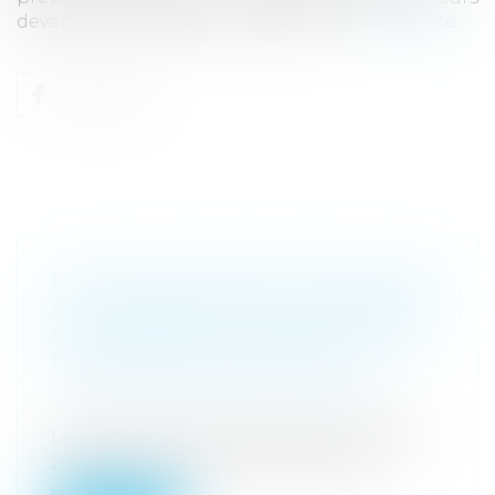
devant la chambre de l’instruction...
Lire la suite
LE JUGE DES AFFAIRES FAMILIALES NE
SERA DÉSORMAIS PLUS COMPÉTENT
POUR RÉVISER ET FIXER LE MONTANT
DES PENSIONS ALIMENTAIRES.
Droit de la famille, des personnes et de
leur patrimoine
/
Divorce et séparation
Le projet de loi de programmation 2018-
2022 et de réforme pour la justice, vi...