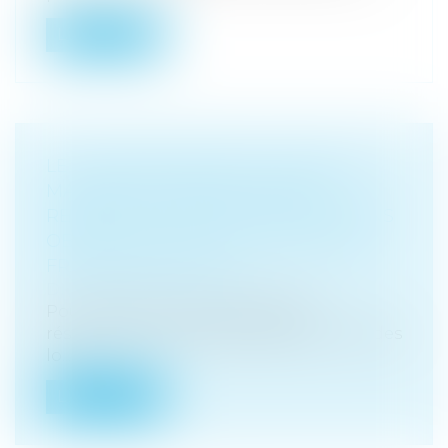
Lire la suite
LE COMMANDEMENT DE PAYER EN
MATIÈRE DE LOYERS IMPAYÉS,
REQUIERT LE RESPECT DE MENTIONS
OBLIGATOIRES SOUS PEINE D'ÊTRE
FRAPPÉ DE NULLITÉ
Droit immobilier
/
Baux d'habitation
Pour mettre en œuvre la clause
résolutoire d’un bail d’habitation pour des
lo...
Lire la suite