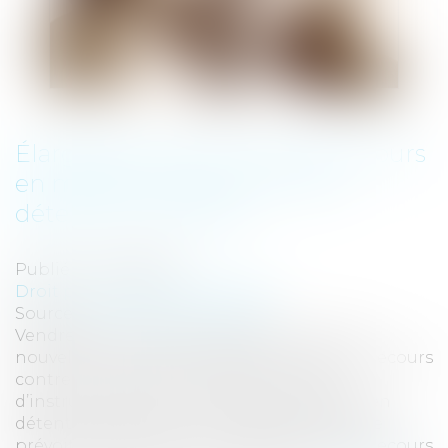
Élargissement des voies de recours
en matière d'exécution de la
détention provisoire
Publié le :
21/02/2019
Droit pénal
/
Procédure pénale
Source :
www.dalloz-actualite.fr
Vendredi, le Conseil constitutionnel a, une
nouvelle fois, censuré l’absence de voie de recours
contre une décision prise par un juge
d’instruction envers une personne placée en
détention provisoire. Le projet de loi Justice
prévoit déjà de créer une voie générale de recours