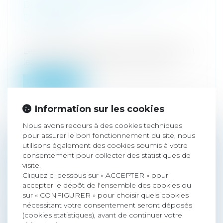
DUS LORS D'UNE CESSION
D'IMMEUBLE
Droit immobilier
/
Cession et gestion
d'immeuble
Les droits de mutation, qui comprennent
les droits d’enregistrement et la tax...
Lire la suite
Information sur les cookies
Nous avons recours à des cookies techniques
pour assurer le bon fonctionnement du site, nous
utilisons également des cookies soumis à votre
LA CCI DE LYON A INCITÉ LES CHEFS
consentement pour collecter des statistiques de
D'ENTREPRISES À S'INTERROGER SUR
visite.
LA TRANSMISSION D'ENTREPRISE
Cliquez ci-dessous sur « ACCEPTER » pour
Droit des sociétés
/
Transmission
accepter le dépôt de l'ensemble des cookies ou
sur « CONFIGURER » pour choisir quels cookies
d’entreprise
nécessitant votre consentement seront déposés
La CCI Lyon Métropole Saint-Étienne
(cookies statistiques), avant de continuer votre
Roanne vient de publier le panorama