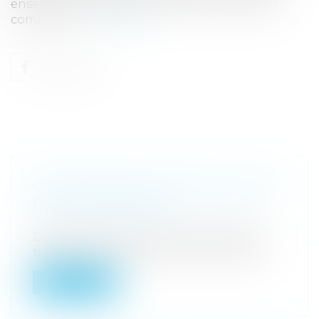
ensemble immobilier à une communauté de
communes...
Lire la suite
CONDITIONS DE L’AUDIENCE UNIQUE
POUR LES MINEURS
Droit pénal
/
Droit pénal des mineurs
Deux mineurs sont poursuivis devant le
tribunal pour enfants, selon la procéd...
Lire la suite