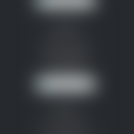
NOUS LOCALISER
CABINET
PERMANENT
37 bd Jean Jaurès
11000 CARCASSONNE
Tél :
04 68 25 53 42
carcassonne@ssl-
avocats.fr
NOUS LOCALISER
BUREAU
SECONDAIRE
33 avenue de Narbonne