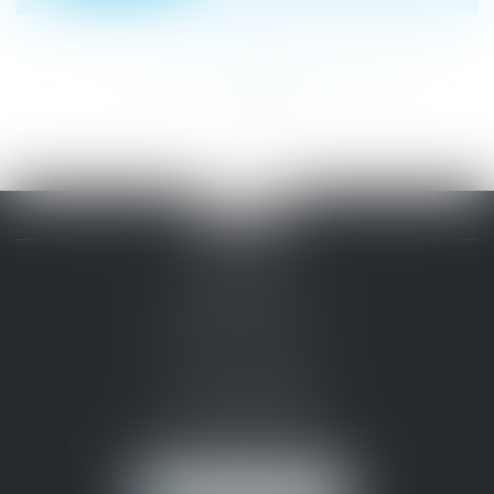
<<
<
...
314
315
316
317
318
319
320
...
>
>>
CABINET
PERMANENT
(SIÈGE SOCIAL)
25 rue Mosaïque
11100 NARBONNE
Tél :
04 68 41 40 00
narbonne@ssl-avocats.fr