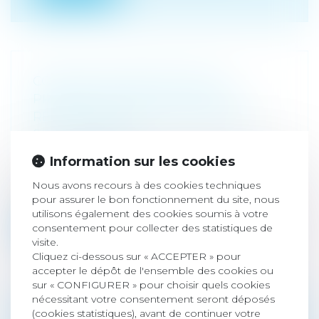
CONTRAT DE RÉNOVATION ET
PRESCRIPTION DE L’ACTION EN
RÉPARATION DES TIERS CONTRE LE
SOUS-TRAITANT
Droit immobilier
/
Droit de la construction
Information sur les cookies
La Cour de cassation apporte des
précisions sur la détermination de la
Nous avons recours à des cookies techniques
prescr...
pour assurer le bon fonctionnement du site, nous
utilisons également des cookies soumis à votre
Lire la suite
consentement pour collecter des statistiques de
visite.
Cliquez ci-dessous sur « ACCEPTER » pour
accepter le dépôt de l'ensemble des cookies ou
sur « CONFIGURER » pour choisir quels cookies
nécessitant votre consentement seront déposés
(cookies statistiques), avant de continuer votre