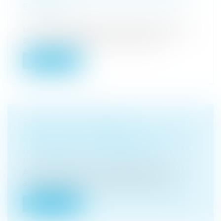
ENFANTS ?
Droit pénal
/
Droit pénal des mineurs
La Cour de cassation vient de se pencher
sur la constitution de partie civile...
Lire la suite
TRI ET LUTTE CONTRE LE
GASPILLAGE : NOUVELLE OBLIGATION
DU SYNDIC DE COPROPRIÉTÉ
Droit immobilier
/
Copropriété
À compter du 1er janvier 2022, le syndic
aura l’obligation d'informer les cop...
Lire la suite