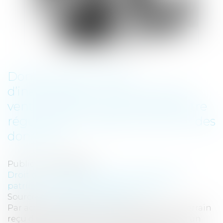
Donation avec clause
d’inaliénabilité : la promesse de
vente ultérieure du bien peut être
régularisée au décès du dernier des
donateurs
Publié le :
18/03/2020
Droit de la famille, des personnes et de leur
patrimoine
/
Patrimoine et succession
Source :
actu.dalloz-etudiant.fr
Par acte authentique, le propriétaire d’un terrain
reçu de ses parents en avait fait donation à un