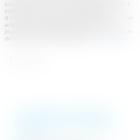
couple. Or ce dernier avait, sept ans plus tôt, fait
constater par un notaire une déclaration
d’intention d’aliéner ce même bien au profit d’un
acquéreur, étant précisé que l’entrée en
jouissance avait été fixée au jour de la réitération
de la vente, par acte authentique...
Lire la suite
LUTTE CONTRE LE BLANCHIMENT
: TRANSPARENCE ACCRUE AVEC LA
TRANSPOSITION DE LA CINQUIÈME
DIRECTIVE