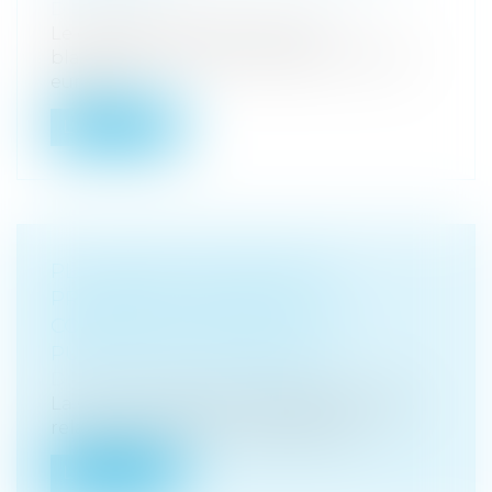
Droit pénal
/
Droit pénal des affaires
Le dispositif de lutte contre le
blanchiment a été complété, au niveau
europé...
Lire la suite
PLACEMENT EN DÉTENTION
PROVISOIRE : RAPPEL DES
CONDITIONS PORTANT SUR LA
PUBLICITÉ DE L’AUDIENCE
Droit pénal
/
Procédure pénale
La Cour de cassation rappelle les règles
relatives à la publicité des débats...
Lire la suite