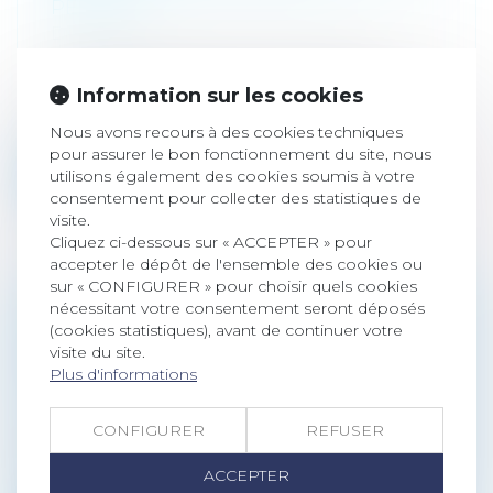
PENSÉ ?
Droit des sociétés
/
Transmission
d’entreprise
La Société Coopérative de Production
Information sur les cookies
connait un développement important
depui...
Nous avons recours à des cookies techniques
pour assurer le bon fonctionnement du site, nous
Lire la suite
utilisons également des cookies soumis à votre
consentement pour collecter des statistiques de
visite.
Cliquez ci-dessous sur « ACCEPTER » pour
accepter le dépôt de l'ensemble des cookies ou
sur « CONFIGURER » pour choisir quels cookies
nécessitant votre consentement seront déposés
LES BARÈMES DES DROITS DE
(cookies statistiques), avant de continuer votre
SUCCESSION ET DONATION POUR
visite du site.
2024.
Plus d'informations
Droit de la famille, des personnes et de
leur patrimoine
/
Patrimoine et
CONFIGURER
REFUSER
succession
Le projet de loi de finances ne vient pas
ACCEPTER