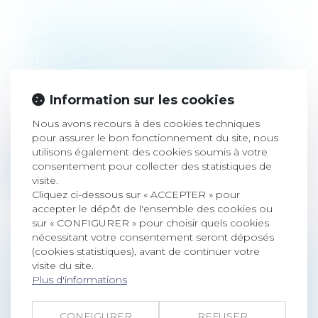
INTERVENTION DE MAÎTRE DAVID
SARDA LORS DU COLLOQUE ANNUEL
DE L’AAPPE À AIX EN PROVENCE LE 25
NOVEMBRE 2022 : « FRANCHIR LES
OBSTACLES À L’EXÉCUTION »
Information sur les cookies
ACTUALITÉS DU CABINET
Nous avons recours à des cookies techniques
Ce colloque, qui a donné la parole à des
pour assurer le bon fonctionnement du site, nous
intervenants d’horizons divers (prof...
utilisons également des cookies soumis à votre
consentement pour collecter des statistiques de
Lire la suite
visite.
Cliquez ci-dessous sur « ACCEPTER » pour
accepter le dépôt de l'ensemble des cookies ou
sur « CONFIGURER » pour choisir quels cookies
nécessitant votre consentement seront déposés
(cookies statistiques), avant de continuer votre
LE RECUEIL DE PREUVES PAR DRONE
visite du site.
Plus d'informations
N'EST PAS PROHIBÉ TANT QU'IL EST
PROPORTIONNÉ
CONFIGURER
REFUSER