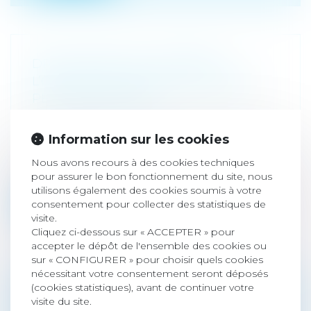
DROIT VIAGER AU LOGEMENT :
L’OPTION DU CONJOINT SURVIVANT
PEUT ÊTRE TACITE
Droit de la famille, des personnes et de
leur patrimoine
/
Patrimoine et
Information sur les cookies
succession
Le conjoint survivant peut manifester
Nous avons recours à des cookies techniques
tacitement sa volonté de bénéficier de...
pour assurer le bon fonctionnement du site, nous
utilisons également des cookies soumis à votre
consentement pour collecter des statistiques de
Lire la suite
visite.
Cliquez ci-dessous sur « ACCEPTER » pour
accepter le dépôt de l'ensemble des cookies ou
sur « CONFIGURER » pour choisir quels cookies
nécessitant votre consentement seront déposés
(cookies statistiques), avant de continuer votre
QUID DU RÉGIME DE LA
visite du site.