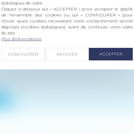
statistiques de visite.
ur la réserve héréditaire remis fin 2019 à la ministre de 
Cliquez ci-dessous sur « ACCEPTER » pour accepter le dépôt
de l'ensemble des cookies ou sur « CONFIGURER » pour
ite
choisir quels cookies nécessitant votre consentement seront
déposés (cookies statistiques), avant de continuer votre visite
du site.
Plus d'informations
ACCEPTER
CONFIGURER
REFUSER
19 : UNE NOUVELLE ORDONNANCE P
IÉTÉS
bilier
/
Copropriété
nance publiée ce 23 avril 2020 vient à nouveau d
ite