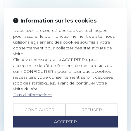
CASSATION TRACE LA FRONTIÈRE !
Droit pénal
/
Procédure pénale
Dans une affaire de recel d’œuvres d’art, la
Information sur les cookies
Cour de cassation s’est prononcé...
Nous avons recours à des cookies techniques
Lire la suite
pour assurer le bon fonctionnement du site, nous
utilisons également des cookies soumis à votre
consentement pour collecter des statistiques de
visite.
Cliquez ci-dessous sur « ACCEPTER » pour
accepter le dépôt de l'ensemble des cookies ou
sur « CONFIGURER » pour choisir quels cookies
UNE NOUVELLE AUTORITÉ
nécessitant votre consentement seront déposés
EUROPÉENNE POUR LUTTER CONTRE
(cookies statistiques), avant de continuer votre
LE BLANCHIMENT D’ARGENT
visite du site.
Plus d'informations
Droit pénal
/
Droit pénal des affaires
Au 1er juillet 2025, une nouvelle autorité
LCB-FT dotée de pouvoirs de survei...
CONFIGURER
REFUSER
Lire la suite
ACCEPTER